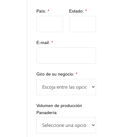
País:
Estado:
*
*
E-mail:
*
Your
Giro de su negocio:
*
Website
*
Volumen de producción
Panadería