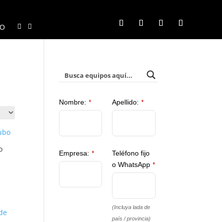
TO
Nombre:
Apellido:
*
*
o
Empresa:
Teléfono fijo
*
o WhatsApp
*
(Incluya lada de
país / provincia)