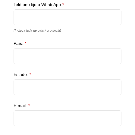
Teléfono fijo o WhatsApp
*
(Incluya lada de país / provincia)
País:
*
Estado:
*
E-mail:
*