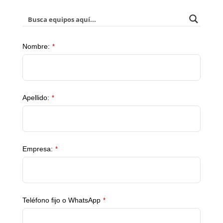
Your
Nombre:
*
Website
*
Apellido:
*
Empresa:
*
Teléfono fijo o WhatsApp
*