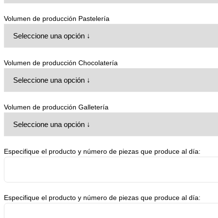
Formadoras de pan
Volumen de producción Pastelería
Hornos
Pesadoras
Rebanado de Pan
Volumen de producción Chocolatería
Panquelería
Pastelería
Atomizadoras de Brillo
Volumen de producción Galletería
Bomba de Transferencia de
Batidos
Cortadoras de Pastel Food Tools
Especifique el producto y número de piezas que produce al día:
Cortadoras de Pastel de Plancha
Rectangular - Congelados
Cortadoras de Pastel Redondos -
Congelados
Especifique el producto y número de piezas que produce al día:
Corte Horizontal para Pasteles en
Capas