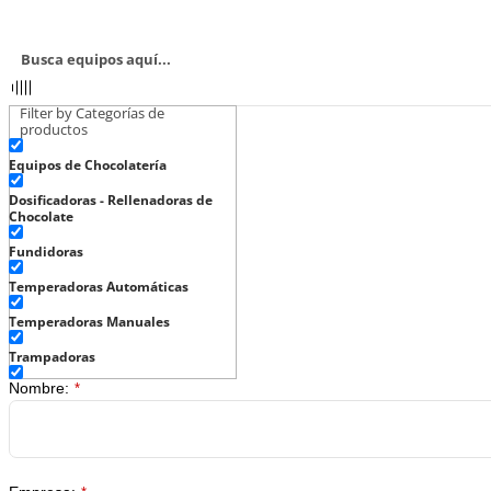
Filter by Categorías de
productos
Equipos de Chocolatería
Dosificadoras - Rellenadoras de
Chocolate
Fundidoras
Temperadoras Automáticas
Temperadoras Manuales
Trampadoras
Nombre:
*
Trampadoras Decoradoras
Formadoras y Rellenadoras
Baby - Color y un Relleno