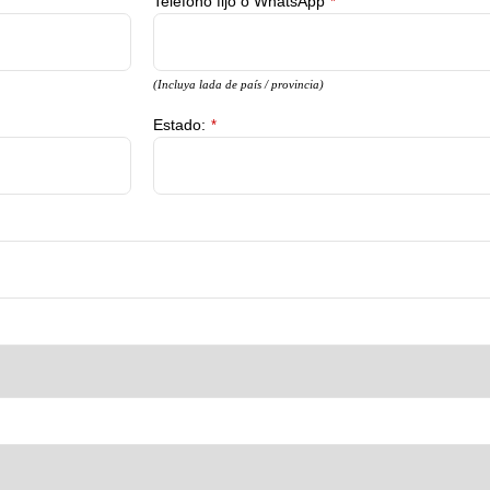
Teléfono fijo o WhatsApp
*
(Incluya lada de país / provincia)
Estado:
*