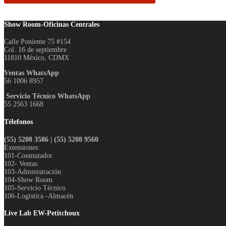
Show Room-Oficinas Centrales
Calle Poniente 75 #154
Col. 16 de septiembre
11810 México, CDMX
Ventas WhatsApp
56 1006 8957
Servicio Técnico WhatsApp
55 2563 1668
Télefonos
(55) 5208 3586 | (55) 5208 9560
Extensiones:
101-Conmutador
102- Ventas
103-Administración
104-Show Room
105-Servicio Técnico
106-Logística -Almacén
Live Lab EW-Petitchoux