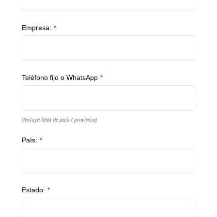
Empresa:
*
Teléfono fijo o WhatsApp
*
(Incluya lada de país / provincia)
País:
*
Estado:
*