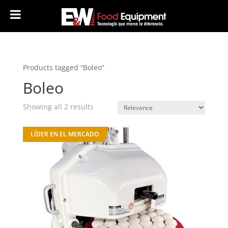
Products tagged “Boleo”
Boleo
Showing all 2 results
LÍDER EN EL MERCADO