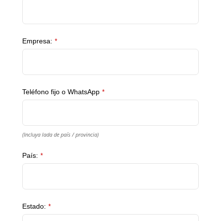
Empresa:
*
Teléfono fijo o WhatsApp
*
(Incluya lada de país / provincia)
País:
*
Estado:
*