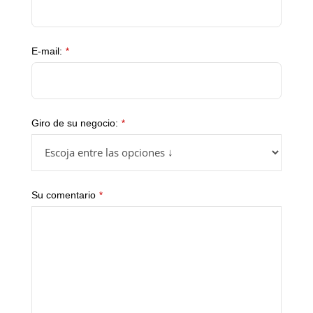
E-mail:
*
Giro de su negocio:
*
Website
Su comentario
*
URL
*