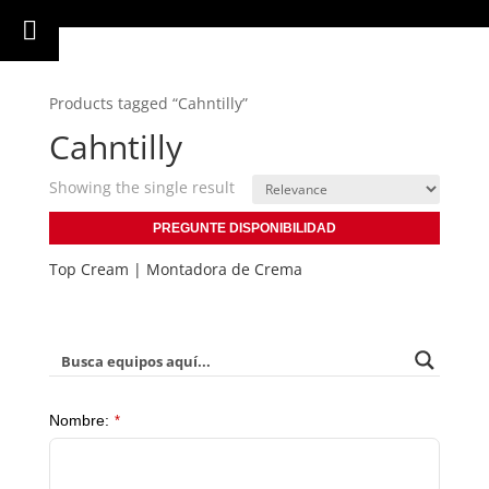
Products tagged “Cahntilly”
Cahntilly
Showing the single result
PREGUNTE DISPONIBILIDAD
Top Cream | Montadora de Crema
Website
Nombre:
*
URL
*